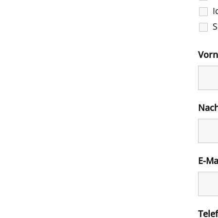
I
S
Vor
Nac
E-Ma
Tele