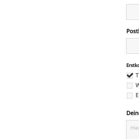
Post
Erstk
T
W
E
Dein