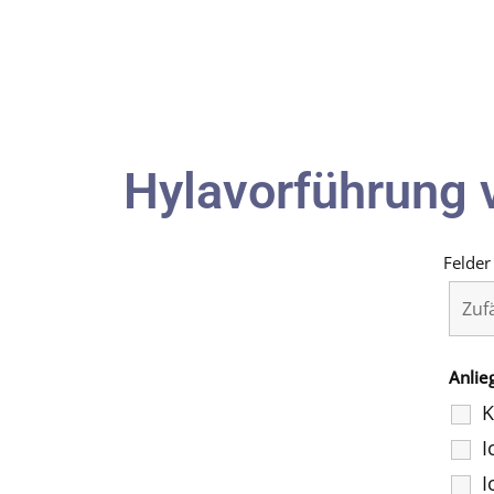
Hylavorführung 
Felder
Anlie
K
I
I