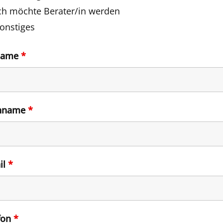
ch möchte Berater/in werden
onstiges
name
*
hname
*
il
*
fon
*