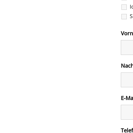
I
S
Vor
Nac
E-Ma
Tele