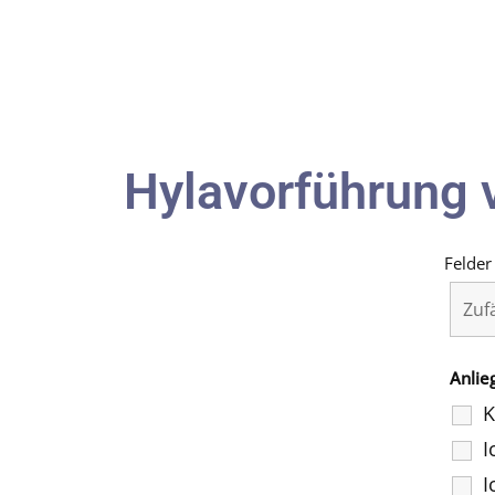
Hylavorführung 
Felder
Anlie
K
I
I