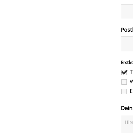
Post
Erstk
T
W
E
Dein