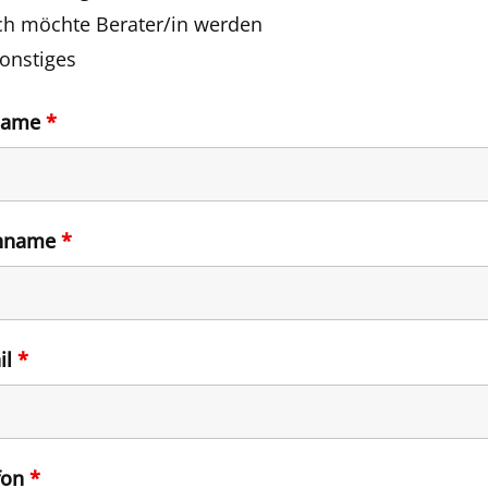
ch möchte Berater/in werden
onstiges
name
*
hname
*
il
*
fon
*