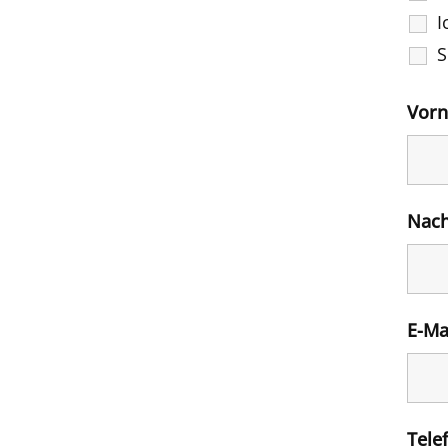
I
S
Vor
Nac
E-Ma
Tele