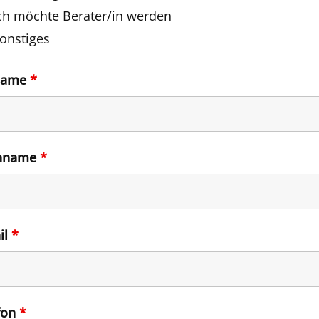
ch möchte Berater/in werden
onstiges
name
*
hname
*
il
*
fon
*