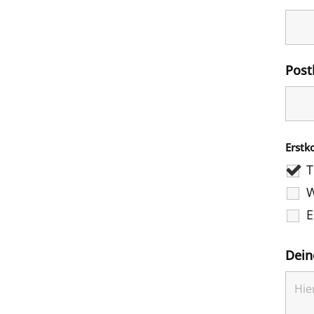
Post
Erstk
T
W
E
Dein