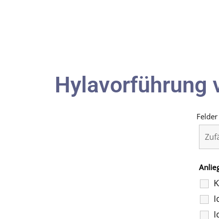
Hylavorführung 
Felder
Anlie
K
I
I