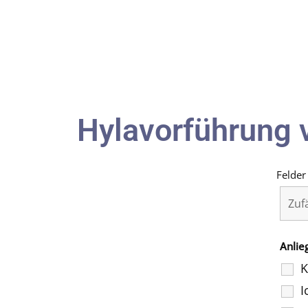
Hylavorführung 
Felder
Anlie
K
I