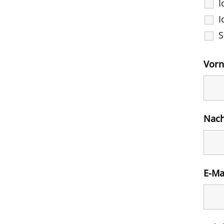
I
I
S
Vor
Nac
E-Ma