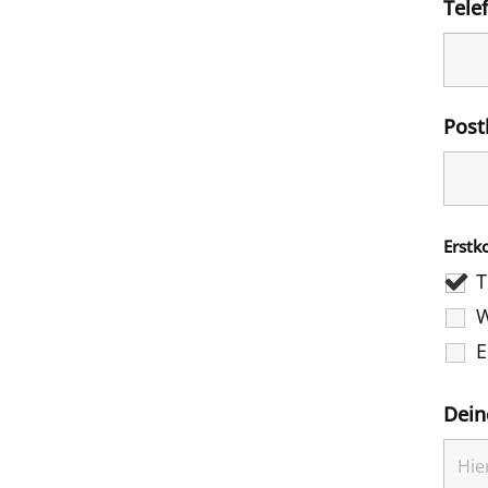
Tele
Post
Erstk
T
W
E
Dein