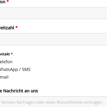
fon
*
leitzahl
*
ontakt
*
elefon
hatsApp / SMS
mail
e Nachricht an uns