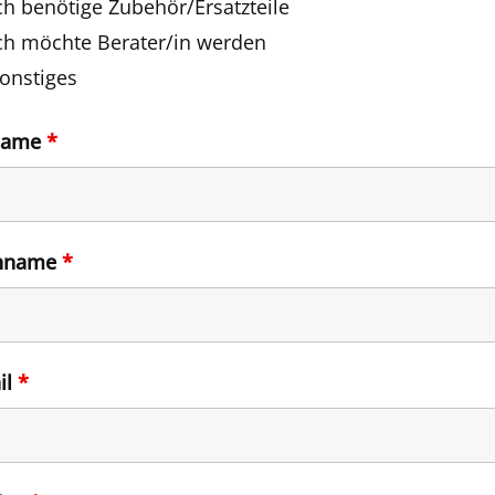
ch benötige Zubehör/Ersatzteile
ch möchte Berater/in werden
onstiges
name
*
hname
*
il
*