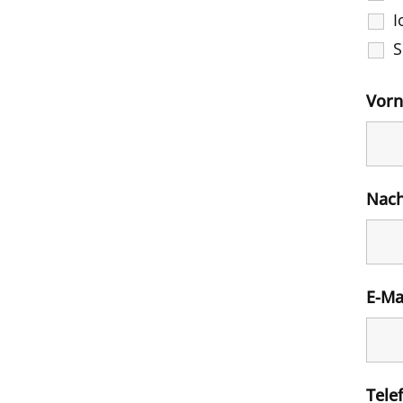
I
S
Vor
Nac
E-Ma
Tele