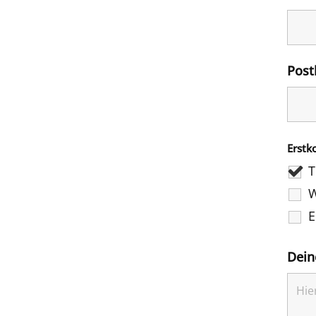
Post
Erstk
T
W
E
Dein