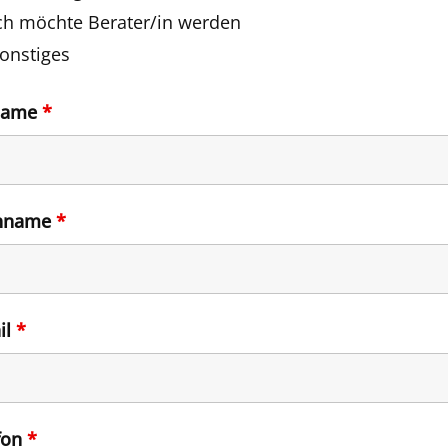
ch möchte Berater/in werden
onstiges
name
*
hname
*
il
*
fon
*