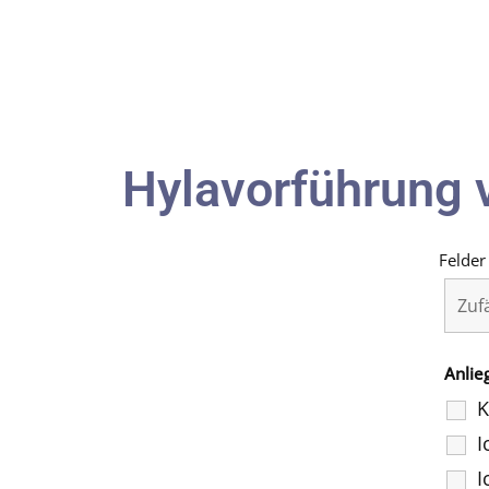
Hylavorführung 
Felder
Anlie
K
I
I