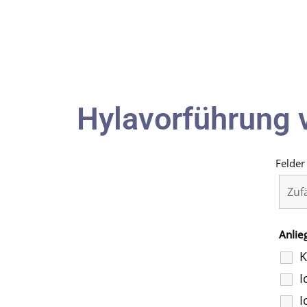
Hylavorführung 
Felder
Anlie
K
I
I