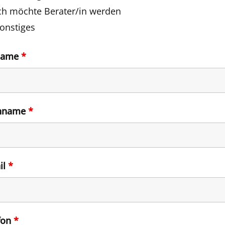
ch möchte Berater/in werden
onstiges
name
*
hname
*
il
*
fon
*