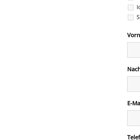
I
S
Vor
Nac
E-Ma
Tele