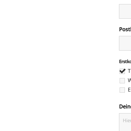
Post
Erstk
T
W
E
Dein